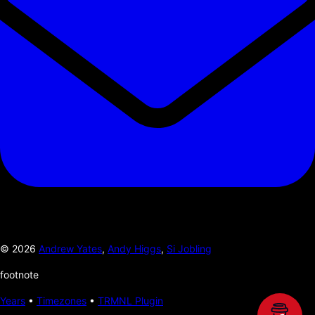
©
2026
Andrew Yates
,
Andy Higgs
,
Si Jobling
footnote
Years
•
Timezones
•
TRMNL Plugin