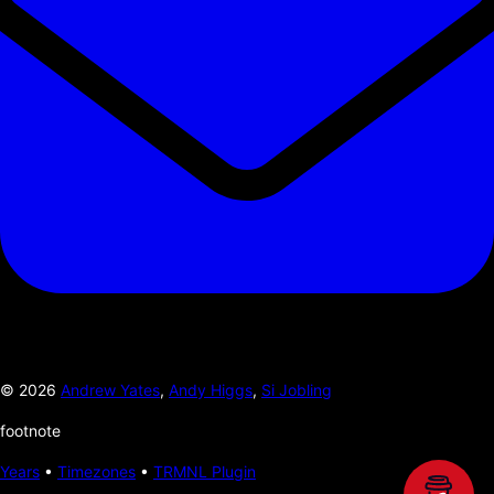
©
2026
Andrew Yates
,
Andy Higgs
,
Si Jobling
footnote
Years
•
Timezones
•
TRMNL Plugin