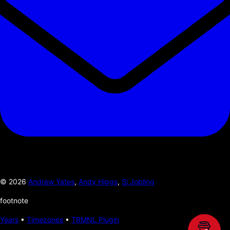
©
2026
Andrew Yates
,
Andy Higgs
,
Si Jobling
footnote
Years
•
Timezones
•
TRMNL Plugin