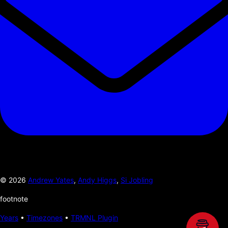
©
2026
Andrew Yates
,
Andy Higgs
,
Si Jobling
footnote
Years
•
Timezones
•
TRMNL Plugin