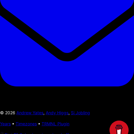
©
2026
Andrew Yates
,
Andy Higgs
,
Si Jobling
Years
•
Timezones
•
TRMNL Plugin