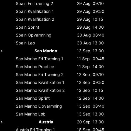
Spain
Fri Træning 2
29 Aug
09:10
Spain
Kvalifikation 1
29 Aug
09:50
Spain
Kvalifikation 2
29 Aug
10:15
Spain
Sprint
29 Aug
14:00
Spain
Opvarmning
30 Aug
08:40
Spain
Løb
30 Aug
13:00
San Marino
13 Sep
13:00
San Marino
Fri Træning 1
11 Sep
09:45
San Marino
Practice
11 Sep
14:00
San Marino
Fri Træning 2
12 Sep
09:10
San Marino
Kvalifikation 1
12 Sep
09:50
San Marino
Kvalifikation 2
12 Sep
10:15
San Marino
Sprint
12 Sep
14:00
San Marino
Opvarmning
13 Sep
08:40
San Marino
Løb
13 Sep
13:00
Austria
20 Sep
13:00
Austria
Fri Træning 1
18 Sep
09:45