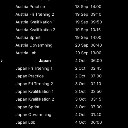
Austria
Practice
18 Sep
14:00
Austria
Fri Træning 2
19 Sep
09:10
Austria
Kvalifikation 1
19 Sep
09:50
Austria
Kvalifikation 2
19 Sep
10:15
Austria
Sprint
19 Sep
14:00
Austria
Opvarmning
20 Sep
08:40
Austria
Løb
20 Sep
13:00
Japan
4 Oct
06:00
Japan
Fri Træning 1
2 Oct
02:45
Japan
Practice
2 Oct
07:00
Japan
Fri Træning 2
3 Oct
02:10
Japan
Kvalifikation 1
3 Oct
02:50
Japan
Kvalifikation 2
3 Oct
03:15
Japan
Sprint
3 Oct
07:00
Japan
Opvarmning
4 Oct
01:40
Japan
Løb
4 Oct
06:00