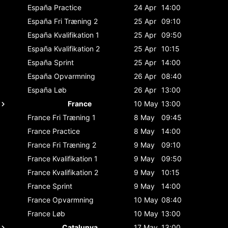
España
Practice
24 Apr
14:00
España
Fri Træning 2
25 Apr
09:10
España
Kvalifikation 1
25 Apr
09:50
España
Kvalifikation 2
25 Apr
10:15
España
Sprint
25 Apr
14:00
España
Opvarmning
26 Apr
08:40
España
Løb
26 Apr
13:00
France
10 May
13:00
France
Fri Træning 1
8 May
09:45
France
Practice
8 May
14:00
France
Fri Træning 2
9 May
09:10
France
Kvalifikation 1
9 May
09:50
France
Kvalifikation 2
9 May
10:15
France
Sprint
9 May
14:00
France
Opvarmning
10 May
08:40
France
Løb
10 May
13:00
Catalunya
17 May
13:00