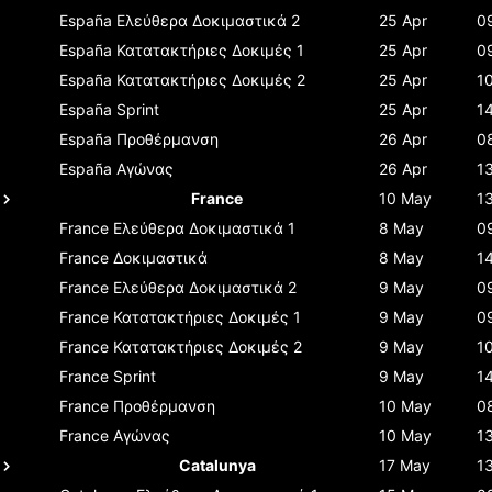
España
Ελεύθερα Δοκιμαστικά 2
25 Apr
0
España
Κατατακτήριες Δοκιμές 1
25 Apr
0
España
Κατατακτήριες Δοκιμές 2
25 Apr
1
España
Sprint
25 Apr
1
España
Προθέρμανση
26 Apr
0
España
Αγώνας
26 Apr
1
France
10 May
1
France
Ελεύθερα Δοκιμαστικά 1
8 May
0
France
Δοκιμαστικά
8 May
1
France
Ελεύθερα Δοκιμαστικά 2
9 May
0
France
Κατατακτήριες Δοκιμές 1
9 May
0
France
Κατατακτήριες Δοκιμές 2
9 May
1
France
Sprint
9 May
1
France
Προθέρμανση
10 May
0
France
Αγώνας
10 May
1
Catalunya
17 May
1