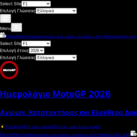
Select Site
Επιλογή Γλώσσας
Menu
Προσθήκη ημερομηνιών και ωρών αγώνων στο Ημερολόγιό σας
Select Site
Επιλογή έτους
Επιλογή Γλώσσας
Ημερολόγιο MotoGP
2026
Αγώνες, Κατατακτήριες και Ελεύθερα Δο
Υποστηρίξτε μας αγοράζοντας μας έναν καφέ
Προσθήκη ημερομηνιών και ωρών αγώνων στο Ημερολόγιό σας