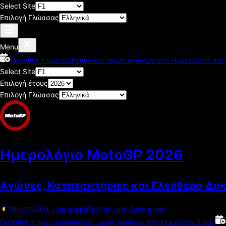
Select Site
Επιλογή Γλώσσας
Menu
Προσθήκη ημερομηνιών και ωρών αγώνων στο Ημερολόγιό σας
Select Site
Επιλογή έτους
Επιλογή Γλώσσας
Ημερολόγιο MotoGP
2026
Αγώνες, Κατατακτήριες και Ελεύθερα Δο
Υποστηρίξτε μας αγοράζοντας μας έναν καφέ
Προσθήκη ημερομηνιών και ωρών αγώνων στο Ημερολόγιό σας