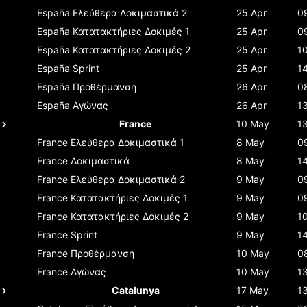
España
Ελεύθερα Δοκιμαστικά 2
25 Apr
0
España
Κατατακτήριες Δοκιμές 1
25 Apr
0
España
Κατατακτήριες Δοκιμές 2
25 Apr
1
España
Sprint
25 Apr
1
España
Προθέρμανση
26 Apr
0
España
Αγώνας
26 Apr
1
France
10 May
1
France
Ελεύθερα Δοκιμαστικά 1
8 May
0
France
Δοκιμαστικά
8 May
1
France
Ελεύθερα Δοκιμαστικά 2
9 May
0
France
Κατατακτήριες Δοκιμές 1
9 May
0
France
Κατατακτήριες Δοκιμές 2
9 May
1
France
Sprint
9 May
1
France
Προθέρμανση
10 May
0
France
Αγώνας
10 May
1
Catalunya
17 May
1