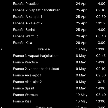
España
Practice
24 Apr
14:00
España
2. vapaat harjoitukset
25 Apr
09:10
España
Aika-ajot 1
25 Apr
09:50
España
Aika-ajot 2
25 Apr
10:15
España
Sprint
25 Apr
14:00
España
Warmup
26 Apr
08:40
España
Kisa
26 Apr
13:00
France
10 May
13:00
France
1. vapaat harjoitukset
8 May
09:45
France
Practice
8 May
14:00
France
2. vapaat harjoitukset
9 May
09:10
France
Aika-ajot 1
9 May
09:50
France
Aika-ajot 2
9 May
10:15
France
Sprint
9 May
14:00
France
Warmup
10 May
08:40
France
Kisa
10 May
13:00
Catalunya
17 May
13:00