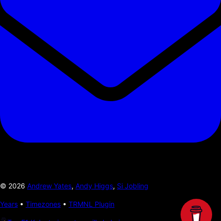
©
2026
Andrew Yates
,
Andy Higgs
,
Si Jobling
Years
•
Timezones
•
TRMNL Plugin