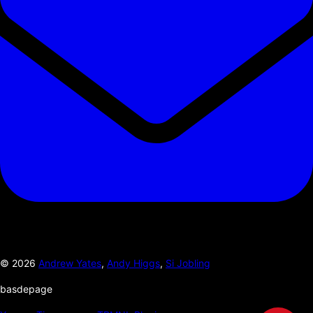
©
2026
Andrew Yates
,
Andy Higgs
,
Si Jobling
basdepage