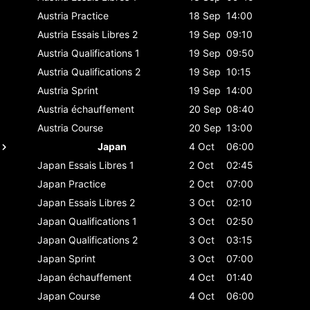
Austria
Practice
18 Sep
14:00
Austria
Essais Libres 2
19 Sep
09:10
Austria
Qualifications 1
19 Sep
09:50
Austria
Qualifications 2
19 Sep
10:15
Austria
Sprint
19 Sep
14:00
Austria
échauffement
20 Sep
08:40
Austria
Course
20 Sep
13:00
Japan
4 Oct
06:00
Japan
Essais Libres 1
2 Oct
02:45
Japan
Practice
2 Oct
07:00
Japan
Essais Libres 2
3 Oct
02:10
Japan
Qualifications 1
3 Oct
02:50
Japan
Qualifications 2
3 Oct
03:15
Japan
Sprint
3 Oct
07:00
Japan
échauffement
4 Oct
01:40
Japan
Course
4 Oct
06:00