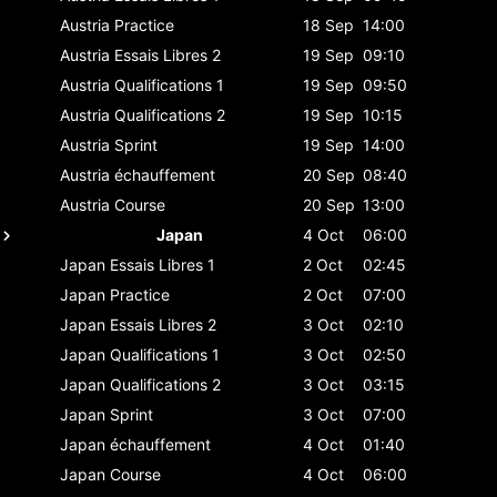
Austria
Practice
18 Sep
14:00
Austria
Essais Libres 2
19 Sep
09:10
Austria
Qualifications 1
19 Sep
09:50
Austria
Qualifications 2
19 Sep
10:15
Austria
Sprint
19 Sep
14:00
Austria
échauffement
20 Sep
08:40
Austria
Course
20 Sep
13:00
Japan
4 Oct
06:00
Japan
Essais Libres 1
2 Oct
02:45
Japan
Practice
2 Oct
07:00
Japan
Essais Libres 2
3 Oct
02:10
Japan
Qualifications 1
3 Oct
02:50
Japan
Qualifications 2
3 Oct
03:15
Japan
Sprint
3 Oct
07:00
Japan
échauffement
4 Oct
01:40
Japan
Course
4 Oct
06:00