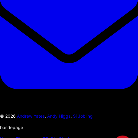
©
2026
Andrew Yates
,
Andy Higgs
,
Si Jobling
basdepage