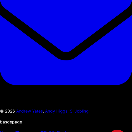
©
2026
Andrew Yates
,
Andy Higgs
,
Si Jobling
basdepage