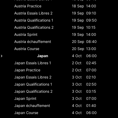
Austria
Practice
18 Sep
14:00
Austria
Essais Libres 2
19 Sep
09:10
Austria
Qualifications 1
19 Sep
09:50
Austria
Qualifications 2
19 Sep
10:15
Austria
Sprint
19 Sep
14:00
Austria
échauffement
20 Sep
08:40
Austria
Course
20 Sep
13:00
Japan
4 Oct
06:00
Japan
Essais Libres 1
2 Oct
02:45
Japan
Practice
2 Oct
07:00
Japan
Essais Libres 2
3 Oct
02:10
Japan
Qualifications 1
3 Oct
02:50
Japan
Qualifications 2
3 Oct
03:15
Japan
Sprint
3 Oct
07:00
Japan
échauffement
4 Oct
01:40
Japan
Course
4 Oct
06:00