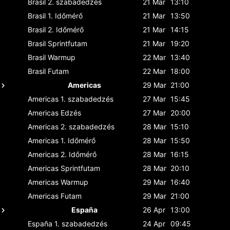
Brasil
2. szabadedzés
21 Mar
13:10
Brasil
1. Időmérő
21 Mar
13:50
Brasil
2. Időmérő
21 Mar
14:15
Brasil
Sprintfutam
21 Mar
19:20
Brasil
Warmup
22 Mar
13:40
Brasil
Futam
22 Mar
18:00
Americas
29 Mar
21:00
Americas
1. szabadedzés
27 Mar
15:45
Americas
Edzés
27 Mar
20:00
Americas
2. szabadedzés
28 Mar
15:10
Americas
1. Időmérő
28 Mar
15:50
Americas
2. Időmérő
28 Mar
16:15
Americas
Sprintfutam
28 Mar
20:10
Americas
Warmup
29 Mar
16:40
Americas
Futam
29 Mar
21:00
España
26 Apr
13:00
España
1. szabadedzés
24 Apr
09:45