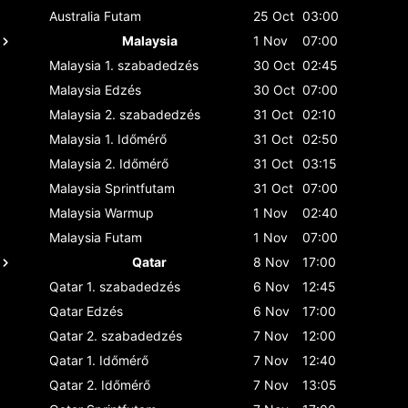
Australia
Futam
25 Oct
03:00
Malaysia
1 Nov
07:00
Malaysia
1. szabadedzés
30 Oct
02:45
Malaysia
Edzés
30 Oct
07:00
Malaysia
2. szabadedzés
31 Oct
02:10
Malaysia
1. Időmérő
31 Oct
02:50
Malaysia
2. Időmérő
31 Oct
03:15
Malaysia
Sprintfutam
31 Oct
07:00
Malaysia
Warmup
1 Nov
02:40
Malaysia
Futam
1 Nov
07:00
Qatar
8 Nov
17:00
Qatar
1. szabadedzés
6 Nov
12:45
Qatar
Edzés
6 Nov
17:00
Qatar
2. szabadedzés
7 Nov
12:00
Qatar
1. Időmérő
7 Nov
12:40
Qatar
2. Időmérő
7 Nov
13:05