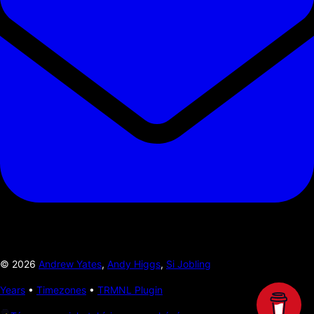
©
2026
Andrew Yates
,
Andy Higgs
,
Si Jobling
Years
•
Timezones
•
TRMNL Plugin