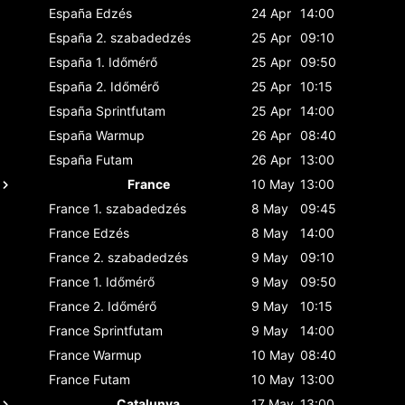
España
Edzés
24 Apr
14:00
España
2. szabadedzés
25 Apr
09:10
España
1. Időmérő
25 Apr
09:50
España
2. Időmérő
25 Apr
10:15
España
Sprintfutam
25 Apr
14:00
España
Warmup
26 Apr
08:40
España
Futam
26 Apr
13:00
France
10 May
13:00
France
1. szabadedzés
8 May
09:45
France
Edzés
8 May
14:00
France
2. szabadedzés
9 May
09:10
France
1. Időmérő
9 May
09:50
France
2. Időmérő
9 May
10:15
France
Sprintfutam
9 May
14:00
France
Warmup
10 May
08:40
France
Futam
10 May
13:00
Catalunya
17 May
13:00