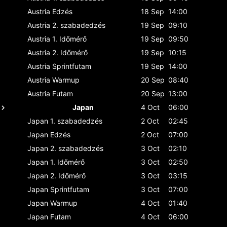
Austria
Edzés
18 Sep
14:00
Austria
2. szabadedzés
19 Sep
09:10
Austria
1. Időmérő
19 Sep
09:50
Austria
2. Időmérő
19 Sep
10:15
Austria
Sprintfutam
19 Sep
14:00
Austria
Warmup
20 Sep
08:40
Austria
Futam
20 Sep
13:00
Japan
4 Oct
06:00
Japan
1. szabadedzés
2 Oct
02:45
Japan
Edzés
2 Oct
07:00
Japan
2. szabadedzés
3 Oct
02:10
Japan
1. Időmérő
3 Oct
02:50
Japan
2. Időmérő
3 Oct
03:15
Japan
Sprintfutam
3 Oct
07:00
Japan
Warmup
4 Oct
01:40
Japan
Futam
4 Oct
06:00