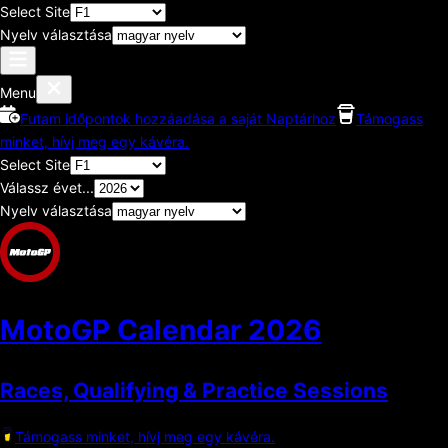
Select Site
Nyelv választása
Menu
Futam időpontok hozzáadása a saját Naptárhoz
Támogass
minket, hívj meg egy kávéra.
Select Site
Válassz évet...
Nyelv választása
MotoGP Calendar
2026
Races, Qualifying & Practice Sessions
Támogass minket, hívj meg egy kávéra.