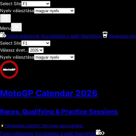
Select Site
Nyelv választása
Menu
Futam időpontok hozzáadása a saját Naptárhoz
Támogass mink
Select Site
Válassz évet...
Nyelv választása
MotoGP Calendar
2026
Races, Qualifying & Practice Sessions
Támogass minket, hívj meg egy kávéra.
Futam időpontok hozzáadása a saját Naptárhoz