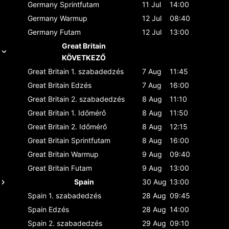
Germany
Sprintfutam
11 Jul
14:00
Germany
Warmup
12 Jul
08:40
Germany
Futam
12 Jul
13:00
Great Britain
KÖVETKEZŐ
Great Britain
1. szabadedzés
7 Aug
11:45
Great Britain
Edzés
7 Aug
16:00
Great Britain
2. szabadedzés
8 Aug
11:10
Great Britain
1. Időmérő
8 Aug
11:50
Great Britain
2. Időmérő
8 Aug
12:15
Great Britain
Sprintfutam
8 Aug
16:00
Great Britain
Warmup
9 Aug
09:40
Great Britain
Futam
9 Aug
13:00
Spain
30 Aug
13:00
Spain
1. szabadedzés
28 Aug
09:45
Spain
Edzés
28 Aug
14:00
Spain
2. szabadedzés
29 Aug
09:10