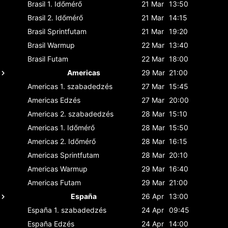
Brasil
1. Időmérő
21 Mar
13:50
Brasil
2. Időmérő
21 Mar
14:15
Brasil
Sprintfutam
21 Mar
19:20
Brasil
Warmup
22 Mar
13:40
Brasil
Futam
22 Mar
18:00
Americas
29 Mar
21:00
Americas
1. szabadedzés
27 Mar
15:45
Americas
Edzés
27 Mar
20:00
Americas
2. szabadedzés
28 Mar
15:10
Americas
1. Időmérő
28 Mar
15:50
Americas
2. Időmérő
28 Mar
16:15
Americas
Sprintfutam
28 Mar
20:10
Americas
Warmup
29 Mar
16:40
Americas
Futam
29 Mar
21:00
España
26 Apr
13:00
España
1. szabadedzés
24 Apr
09:45
España
Edzés
24 Apr
14:00