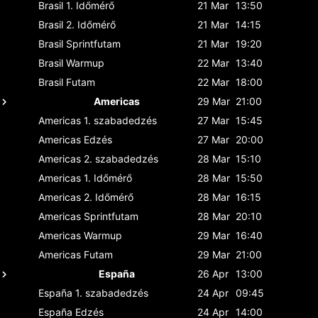
Brasil
1. Időmérő
21 Mar
13:50
Brasil
2. Időmérő
21 Mar
14:15
Brasil
Sprintfutam
21 Mar
19:20
Brasil
Warmup
22 Mar
13:40
Brasil
Futam
22 Mar
18:00
Americas
29 Mar
21:00
Americas
1. szabadedzés
27 Mar
15:45
Americas
Edzés
27 Mar
20:00
Americas
2. szabadedzés
28 Mar
15:10
Americas
1. Időmérő
28 Mar
15:50
Americas
2. Időmérő
28 Mar
16:15
Americas
Sprintfutam
28 Mar
20:10
Americas
Warmup
29 Mar
16:40
Americas
Futam
29 Mar
21:00
España
26 Apr
13:00
España
1. szabadedzés
24 Apr
09:45
España
Edzés
24 Apr
14:00