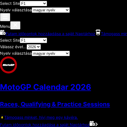
Select Site
Nyelv választása
Menu
Futam időpontok hozzáadása a saját Naptárhoz
Támogass mink
Select Site
Válassz évet...
Nyelv választása
MotoGP Calendar
2026
Races, Qualifying & Practice Sessions
Támogass minket, hívj meg egy kávéra.
Futam időpontok hozzáadása a saját Naptárhoz