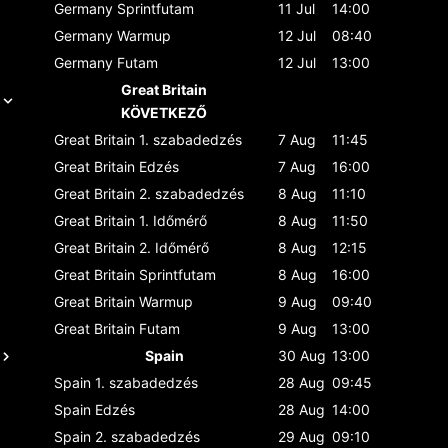
Germany
Sprintfutam
11 Jul
14:00
Germany
Warmup
12 Jul
08:40
Germany
Futam
12 Jul
13:00
Great Britain
KÖVETKEZŐ
Great Britain
1. szabadedzés
7 Aug
11:45
Great Britain
Edzés
7 Aug
16:00
Great Britain
2. szabadedzés
8 Aug
11:10
Great Britain
1. Időmérő
8 Aug
11:50
Great Britain
2. Időmérő
8 Aug
12:15
Great Britain
Sprintfutam
8 Aug
16:00
Great Britain
Warmup
9 Aug
09:40
Great Britain
Futam
9 Aug
13:00
Spain
30 Aug
13:00
Spain
1. szabadedzés
28 Aug
09:45
Spain
Edzés
28 Aug
14:00
Spain
2. szabadedzés
29 Aug
09:10