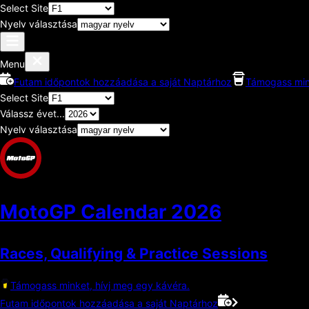
Select Site
Nyelv választása
Menu
Futam időpontok hozzáadása a saját Naptárhoz
Támogass mink
Select Site
Válassz évet...
Nyelv választása
MotoGP Calendar
2026
Races, Qualifying & Practice Sessions
Támogass minket, hívj meg egy kávéra.
Futam időpontok hozzáadása a saját Naptárhoz