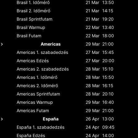
Brasil
1. Időmérő
21 Mar
13:50
Brasil
2. Időmérő
21 Mar
14:15
Brasil
Sprintfutam
21 Mar
19:20
Brasil
Warmup
22 Mar
13:40
Brasil
Futam
22 Mar
18:00
Americas
29 Mar
21:00
Americas
1. szabadedzés
27 Mar
15:45
Americas
Edzés
27 Mar
20:00
Americas
2. szabadedzés
28 Mar
15:10
Americas
1. Időmérő
28 Mar
15:50
Americas
2. Időmérő
28 Mar
16:15
Americas
Sprintfutam
28 Mar
20:10
Americas
Warmup
29 Mar
16:40
Americas
Futam
29 Mar
21:00
España
26 Apr
13:00
España
1. szabadedzés
24 Apr
09:45
España
Edzés
24 Apr
14:00