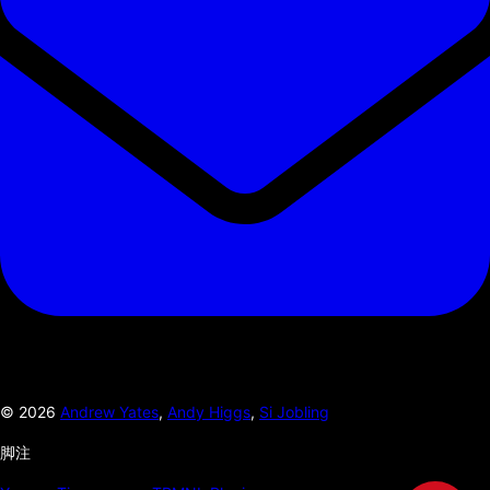
©
2026
Andrew Yates
,
Andy Higgs
,
Si Jobling
脚注