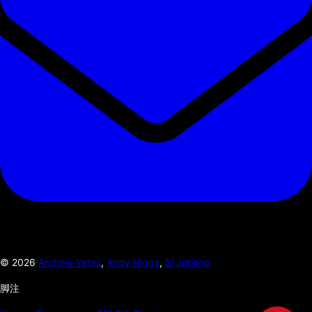
©
2026
Andrew Yates
,
Andy Higgs
,
Si Jobling
脚注