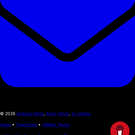
©
2026
Andrew Yates
,
Andy Higgs
,
Si Jobling
Years
•
Timezones
•
TRMNL Plugin