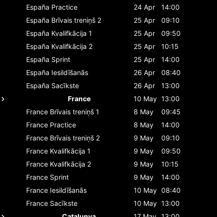
España
Practice
24 Apr
14:00
España
Brīvais treniņš 2
25 Apr
09:10
España
Kvalifkācija 1
25 Apr
09:50
España
Kvalifkācija 2
25 Apr
10:15
España
Sprint
25 Apr
14:00
España
Iesildīšanās
26 Apr
08:40
España
Sacīkste
26 Apr
13:00
France
10 May
13:00
France
Brīvais treniņš 1
8 May
09:45
France
Practice
8 May
14:00
France
Brīvais treniņš 2
9 May
09:10
France
Kvalifkācija 1
9 May
09:50
France
Kvalifkācija 2
9 May
10:15
France
Sprint
9 May
14:00
France
Iesildīšanās
10 May
08:40
France
Sacīkste
10 May
13:00
Catalunya
17 May
13:00