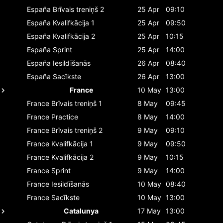
España
Brīvais treniņš 2
25 Apr
09:10
España
Kvalifkācija 1
25 Apr
09:50
España
Kvalifkācija 2
25 Apr
10:15
España
Sprint
25 Apr
14:00
España
Iesildīšanās
26 Apr
08:40
España
Sacīkste
26 Apr
13:00
France
10 May
13:00
France
Brīvais treniņš 1
8 May
09:45
France
Practice
8 May
14:00
France
Brīvais treniņš 2
9 May
09:10
France
Kvalifkācija 1
9 May
09:50
France
Kvalifkācija 2
9 May
10:15
France
Sprint
9 May
14:00
France
Iesildīšanās
10 May
08:40
France
Sacīkste
10 May
13:00
Catalunya
17 May
13:00