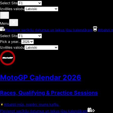
Select Site
Izvēlies valodu
Menu
Pievienot sacīkšu datumus un laikus jūsu kalendāram
Atbalsti 
Select Site
Pick a year...
Izvēlies valodu
MotoGP Calendar
2026
Races, Qualifying & Practice Sessions
Atbalsti mūs, nopērc mums kafiju.
Pievienot sacīkšu datumus un laikus jūsu kalendāram