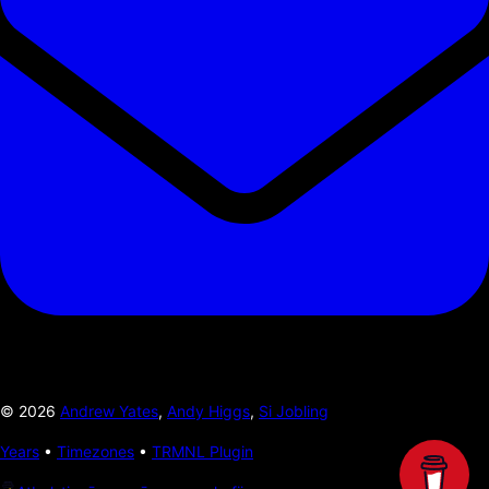
©
2026
Andrew Yates
,
Andy Higgs
,
Si Jobling
Years
•
Timezones
•
TRMNL Plugin