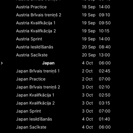
Austria
Practice
18 Sep
14:00
Austria
Brīvais treniņš 2
19 Sep
09:10
Austria
Kvalifkācija 1
19 Sep
09:50
Austria
Kvalifkācija 2
19 Sep
10:15
Austria
Sprint
19 Sep
14:00
Austria
Iesildīšanās
20 Sep
08:40
Austria
Sacīkste
20 Sep
13:00
Japan
4 Oct
06:00
Japan
Brīvais treniņš 1
2 Oct
02:45
Japan
Practice
2 Oct
07:00
Japan
Brīvais treniņš 2
3 Oct
02:10
Japan
Kvalifkācija 1
3 Oct
02:50
Japan
Kvalifkācija 2
3 Oct
03:15
Japan
Sprint
3 Oct
07:00
Japan
Iesildīšanās
4 Oct
01:40
Japan
Sacīkste
4 Oct
06:00