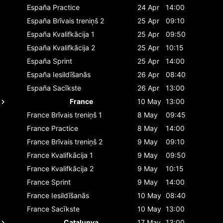
España
Practice
24 Apr
14:00
España
Brīvais treniņš 2
25 Apr
09:10
España
Kvalifkācija 1
25 Apr
09:50
España
Kvalifkācija 2
25 Apr
10:15
España
Sprint
25 Apr
14:00
España
Iesildīšanās
26 Apr
08:40
España
Sacīkste
26 Apr
13:00
France
10 May
13:00
France
Brīvais treniņš 1
8 May
09:45
France
Practice
8 May
14:00
France
Brīvais treniņš 2
9 May
09:10
France
Kvalifkācija 1
9 May
09:50
France
Kvalifkācija 2
9 May
10:15
France
Sprint
9 May
14:00
France
Iesildīšanās
10 May
08:40
France
Sacīkste
10 May
13:00
Catalunya
17 May
13:00