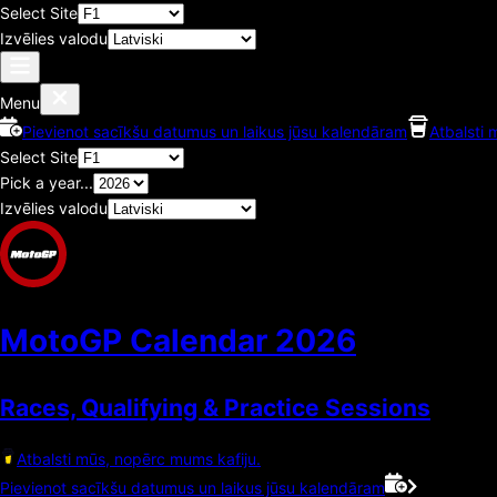
Select Site
Izvēlies valodu
Menu
Pievienot sacīkšu datumus un laikus jūsu kalendāram
Atbalsti 
Select Site
Pick a year...
Izvēlies valodu
MotoGP Calendar
2026
Races, Qualifying & Practice Sessions
Atbalsti mūs, nopērc mums kafiju.
Pievienot sacīkšu datumus un laikus jūsu kalendāram