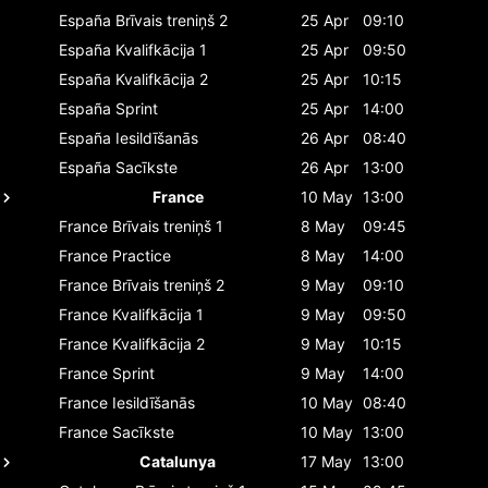
España
Brīvais treniņš 2
25 Apr
09:10
España
Kvalifkācija 1
25 Apr
09:50
España
Kvalifkācija 2
25 Apr
10:15
España
Sprint
25 Apr
14:00
España
Iesildīšanās
26 Apr
08:40
España
Sacīkste
26 Apr
13:00
France
10 May
13:00
France
Brīvais treniņš 1
8 May
09:45
France
Practice
8 May
14:00
France
Brīvais treniņš 2
9 May
09:10
France
Kvalifkācija 1
9 May
09:50
France
Kvalifkācija 2
9 May
10:15
France
Sprint
9 May
14:00
France
Iesildīšanās
10 May
08:40
France
Sacīkste
10 May
13:00
Catalunya
17 May
13:00