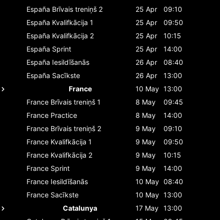
España
Brīvais treniņš 2
25 Apr
09:10
España
Kvalifkācija 1
25 Apr
09:50
España
Kvalifkācija 2
25 Apr
10:15
España
Sprint
25 Apr
14:00
España
Iesildīšanās
26 Apr
08:40
España
Sacīkste
26 Apr
13:00
France
10 May
13:00
France
Brīvais treniņš 1
8 May
09:45
France
Practice
8 May
14:00
France
Brīvais treniņš 2
9 May
09:10
France
Kvalifkācija 1
9 May
09:50
France
Kvalifkācija 2
9 May
10:15
France
Sprint
9 May
14:00
France
Iesildīšanās
10 May
08:40
France
Sacīkste
10 May
13:00
Catalunya
17 May
13:00