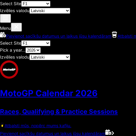
Select Site
Izvēlies valodu
Menu
Pievienot sacīkšu datumus un laikus jūsu kalendāram
Atbalsti 
Select Site
Pick a year...
Izvēlies valodu
MotoGP Calendar
2026
Races, Qualifying & Practice Sessions
Atbalsti mūs, nopērc mums kafiju.
Pievienot sacīkšu datumus un laikus jūsu kalendāram