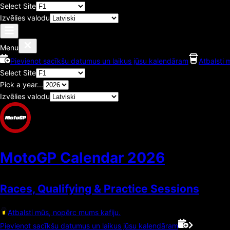
Select Site
Izvēlies valodu
Menu
Pievienot sacīkšu datumus un laikus jūsu kalendāram
Atbalsti 
Select Site
Pick a year...
Izvēlies valodu
MotoGP Calendar
2026
Races, Qualifying & Practice Sessions
Atbalsti mūs, nopērc mums kafiju.
Pievienot sacīkšu datumus un laikus jūsu kalendāram