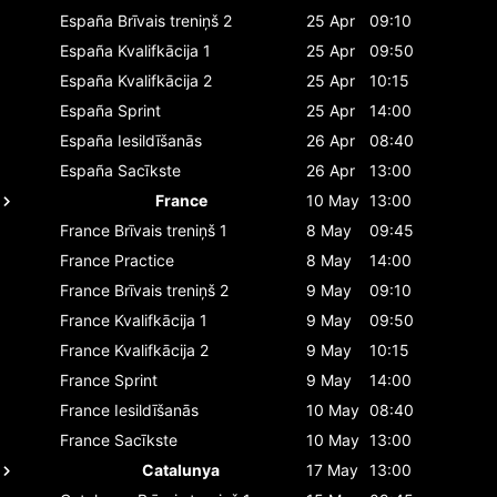
España
Brīvais treniņš 2
25 Apr
09:10
España
Kvalifkācija 1
25 Apr
09:50
España
Kvalifkācija 2
25 Apr
10:15
España
Sprint
25 Apr
14:00
España
Iesildīšanās
26 Apr
08:40
España
Sacīkste
26 Apr
13:00
France
10 May
13:00
France
Brīvais treniņš 1
8 May
09:45
France
Practice
8 May
14:00
France
Brīvais treniņš 2
9 May
09:10
France
Kvalifkācija 1
9 May
09:50
France
Kvalifkācija 2
9 May
10:15
France
Sprint
9 May
14:00
France
Iesildīšanās
10 May
08:40
France
Sacīkste
10 May
13:00
Catalunya
17 May
13:00