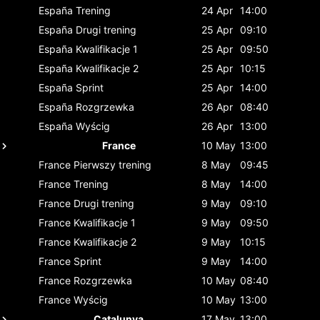
España
Trening
24 Apr
14:00
España
Drugi trening
25 Apr
09:10
España
Kwalifikacje 1
25 Apr
09:50
España
Kwalifikacje 2
25 Apr
10:15
España
Sprint
25 Apr
14:00
España
Rozgrzewka
26 Apr
08:40
España
Wyścig
26 Apr
13:00
France
10 May
13:00
France
Pierwszy trening
8 May
09:45
France
Trening
8 May
14:00
France
Drugi trening
9 May
09:10
France
Kwalifikacje 1
9 May
09:50
France
Kwalifikacje 2
9 May
10:15
France
Sprint
9 May
14:00
France
Rozgrzewka
10 May
08:40
France
Wyścig
10 May
13:00
Catalunya
17 May
13:00