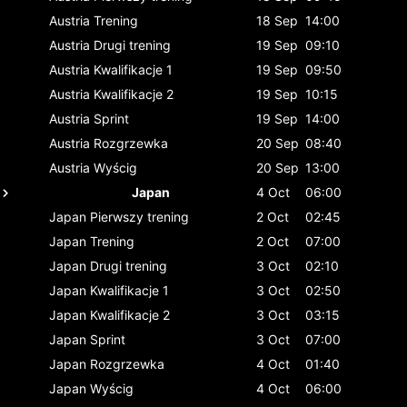
Austria
Trening
18 Sep
14:00
Austria
Drugi trening
19 Sep
09:10
Austria
Kwalifikacje 1
19 Sep
09:50
Austria
Kwalifikacje 2
19 Sep
10:15
Austria
Sprint
19 Sep
14:00
Austria
Rozgrzewka
20 Sep
08:40
Austria
Wyścig
20 Sep
13:00
Japan
4 Oct
06:00
Japan
Pierwszy trening
2 Oct
02:45
Japan
Trening
2 Oct
07:00
Japan
Drugi trening
3 Oct
02:10
Japan
Kwalifikacje 1
3 Oct
02:50
Japan
Kwalifikacje 2
3 Oct
03:15
Japan
Sprint
3 Oct
07:00
Japan
Rozgrzewka
4 Oct
01:40
Japan
Wyścig
4 Oct
06:00