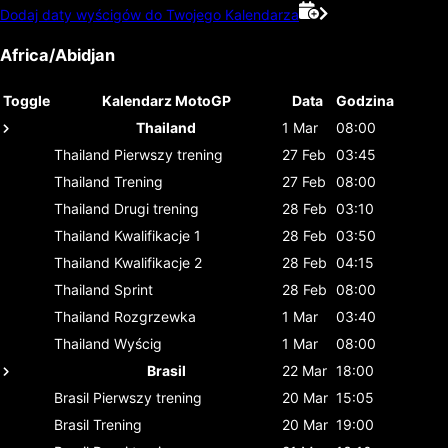
Dodaj daty wyścigów do Twojego Kalendarza
Africa/Abidjan
Toggle
Kalendarz MotoGP
Data
Godzina
Thailand
1 Mar
08:00
Thailand
Pierwszy trening
27 Feb
03:45
Thailand
Trening
27 Feb
08:00
Thailand
Drugi trening
28 Feb
03:10
Thailand
Kwalifikacje 1
28 Feb
03:50
Thailand
Kwalifikacje 2
28 Feb
04:15
Thailand
Sprint
28 Feb
08:00
Thailand
Rozgrzewka
1 Mar
03:40
Thailand
Wyścig
1 Mar
08:00
Brasil
22 Mar
18:00
Brasil
Pierwszy trening
20 Mar
15:05
Brasil
Trening
20 Mar
19:00