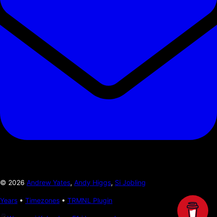
©
2026
Andrew Yates
,
Andy Higgs
,
Si Jobling
Years
•
Timezones
•
TRMNL Plugin