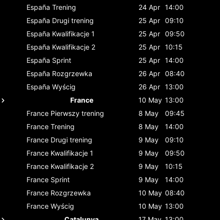
España
Trening
24 Apr
14:00
España
Drugi trening
25 Apr
09:10
España
Kwalifikacje 1
25 Apr
09:50
España
Kwalifikacje 2
25 Apr
10:15
España
Sprint
25 Apr
14:00
España
Rozgrzewka
26 Apr
08:40
España
Wyścig
26 Apr
13:00
France
10 May
13:00
France
Pierwszy trening
8 May
09:45
France
Trening
8 May
14:00
France
Drugi trening
9 May
09:10
France
Kwalifikacje 1
9 May
09:50
France
Kwalifikacje 2
9 May
10:15
France
Sprint
9 May
14:00
France
Rozgrzewka
10 May
08:40
France
Wyścig
10 May
13:00
Catalunya
17 May
13:00