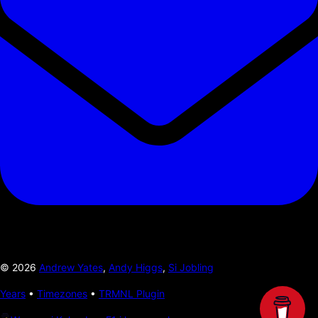
©
2026
Andrew Yates
,
Andy Higgs
,
Si Jobling
Years
•
Timezones
•
TRMNL Plugin