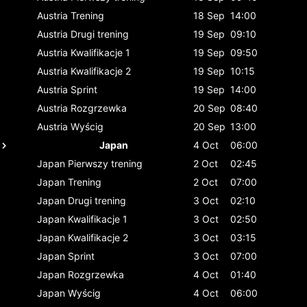
Austria
Trening
18 Sep
14:00
Austria
Drugi trening
19 Sep
09:10
Austria
Kwalifikacje 1
19 Sep
09:50
Austria
Kwalifikacje 2
19 Sep
10:15
Austria
Sprint
19 Sep
14:00
Austria
Rozgrzewka
20 Sep
08:40
Austria
Wyścig
20 Sep
13:00
Japan
4 Oct
06:00
Japan
Pierwszy trening
2 Oct
02:45
Japan
Trening
2 Oct
07:00
Japan
Drugi trening
3 Oct
02:10
Japan
Kwalifikacje 1
3 Oct
02:50
Japan
Kwalifikacje 2
3 Oct
03:15
Japan
Sprint
3 Oct
07:00
Japan
Rozgrzewka
4 Oct
01:40
Japan
Wyścig
4 Oct
06:00