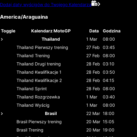
Dodaj daty wyścigów do Twojego Kalendarza
America/Araguaina
Toggle
Kalendarz MotoGP
Data
Godzina
Thailand
1 Mar
08:00
Thailand
Pierwszy trening
27 Feb
03:45
Thailand
Trening
27 Feb
08:00
Thailand
Drugi trening
28 Feb
03:10
Thailand
Kwalifikacje 1
28 Feb
03:50
Thailand
Kwalifikacje 2
28 Feb
04:15
Thailand
Sprint
28 Feb
08:00
Thailand
Rozgrzewka
1 Mar
03:40
Thailand
Wyścig
1 Mar
08:00
Brasil
22 Mar
18:00
Brasil
Pierwszy trening
20 Mar
15:05
Brasil
Trening
20 Mar
19:00