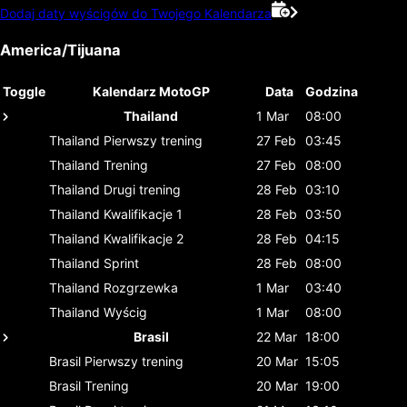
Dodaj daty wyścigów do Twojego Kalendarza
America/Tijuana
Toggle
Kalendarz MotoGP
Data
Godzina
Thailand
1 Mar
08:00
Thailand
Pierwszy trening
27 Feb
03:45
Thailand
Trening
27 Feb
08:00
Thailand
Drugi trening
28 Feb
03:10
Thailand
Kwalifikacje 1
28 Feb
03:50
Thailand
Kwalifikacje 2
28 Feb
04:15
Thailand
Sprint
28 Feb
08:00
Thailand
Rozgrzewka
1 Mar
03:40
Thailand
Wyścig
1 Mar
08:00
Brasil
22 Mar
18:00
Brasil
Pierwszy trening
20 Mar
15:05
Brasil
Trening
20 Mar
19:00