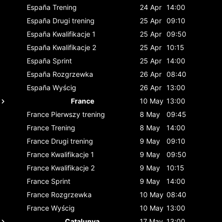
España
Trening
24 Apr
14:00
España
Drugi trening
25 Apr
09:10
España
Kwalifikacje 1
25 Apr
09:50
España
Kwalifikacje 2
25 Apr
10:15
España
Sprint
25 Apr
14:00
España
Rozgrzewka
26 Apr
08:40
España
Wyścig
26 Apr
13:00
France
10 May
13:00
France
Pierwszy trening
8 May
09:45
France
Trening
8 May
14:00
France
Drugi trening
9 May
09:10
France
Kwalifikacje 1
9 May
09:50
France
Kwalifikacje 2
9 May
10:15
France
Sprint
9 May
14:00
France
Rozgrzewka
10 May
08:40
France
Wyścig
10 May
13:00
Catalunya
17 May
13:00