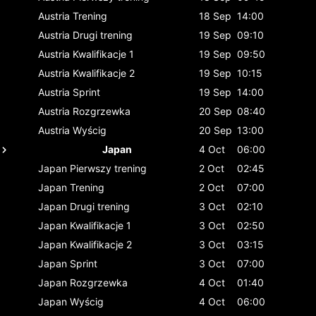
Austria
Trening
18 Sep
14:00
Austria
Drugi trening
19 Sep
09:10
Austria
Kwalifikacje 1
19 Sep
09:50
Austria
Kwalifikacje 2
19 Sep
10:15
Austria
Sprint
19 Sep
14:00
Austria
Rozgrzewka
20 Sep
08:40
Austria
Wyścig
20 Sep
13:00
Japan
4 Oct
06:00
Japan
Pierwszy trening
2 Oct
02:45
Japan
Trening
2 Oct
07:00
Japan
Drugi trening
3 Oct
02:10
Japan
Kwalifikacje 1
3 Oct
02:50
Japan
Kwalifikacje 2
3 Oct
03:15
Japan
Sprint
3 Oct
07:00
Japan
Rozgrzewka
4 Oct
01:40
Japan
Wyścig
4 Oct
06:00