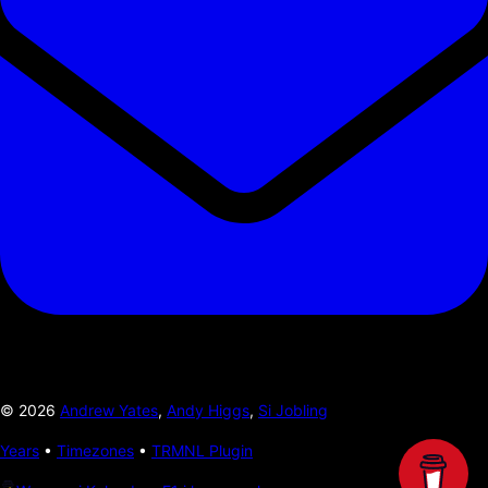
©
2026
Andrew Yates
,
Andy Higgs
,
Si Jobling
Years
•
Timezones
•
TRMNL Plugin