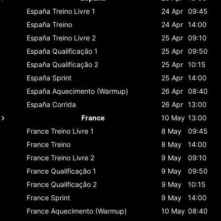
España
Treino Livre 1
24 Apr
09:45
España
Treino
24 Apr
14:00
España
Treino Livre 2
25 Apr
09:10
España
Qualificação 1
25 Apr
09:50
España
Qualificação 2
25 Apr
10:15
España
Sprint
25 Apr
14:00
España
Aquecimento (Warmup)
26 Apr
08:40
España
Corrida
26 Apr
13:00
France
10 May
13:00
France
Treino Livre 1
8 May
09:45
France
Treino
8 May
14:00
France
Treino Livre 2
9 May
09:10
France
Qualificação 1
9 May
09:50
France
Qualificação 2
9 May
10:15
France
Sprint
9 May
14:00
France
Aquecimento (Warmup)
10 May
08:40