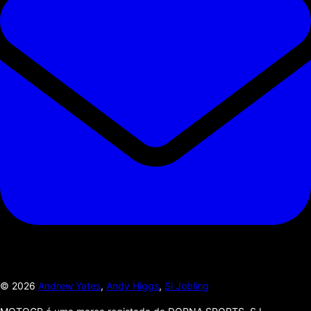
©
2026
Andrew Yates
,
Andy Higgs
,
Si Jobling