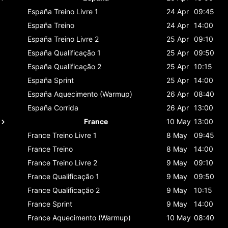
España
Treino Livre 1
24 Apr
09:45
España
Treino
24 Apr
14:00
España
Treino Livre 2
25 Apr
09:10
España
Qualificação 1
25 Apr
09:50
España
Qualificação 2
25 Apr
10:15
España
Sprint
25 Apr
14:00
España
Aquecimento (Warmup)
26 Apr
08:40
España
Corrida
26 Apr
13:00
France
10 May
13:00
France
Treino Livre 1
8 May
09:45
France
Treino
8 May
14:00
France
Treino Livre 2
9 May
09:10
France
Qualificação 1
9 May
09:50
France
Qualificação 2
9 May
10:15
France
Sprint
9 May
14:00
France
Aquecimento (Warmup)
10 May
08:40