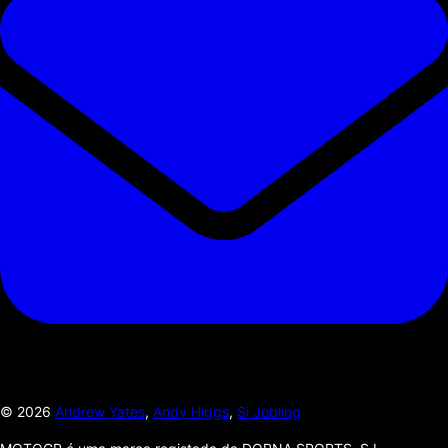
©
2026
Andrew Yates
,
Andy Higgs
,
Si Jobling