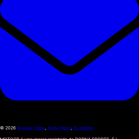
©
2026
Andrew Yates
,
Andy Higgs
,
Si Jobling