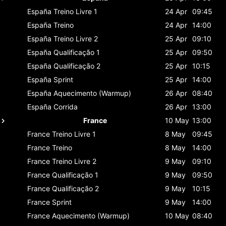
España
Treino Livre 1
24 Apr
09:45
España
Treino
24 Apr
14:00
España
Treino Livre 2
25 Apr
09:10
España
Qualificação 1
25 Apr
09:50
España
Qualificação 2
25 Apr
10:15
España
Sprint
25 Apr
14:00
España
Aquecimento (Warmup)
26 Apr
08:40
España
Corrida
26 Apr
13:00
France
10 May
13:00
France
Treino Livre 1
8 May
09:45
France
Treino
8 May
14:00
France
Treino Livre 2
9 May
09:10
France
Qualificação 1
9 May
09:50
France
Qualificação 2
9 May
10:15
France
Sprint
9 May
14:00
France
Aquecimento (Warmup)
10 May
08:40