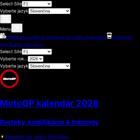
Select Site
Vyberte jazyk
Menu
Pridať čas a dátum pretekov do vášho kalendára
Podporte
nás, kúpte nám kávu.
Select Site
Vyberte rok...
Vyberte jazyk
MotoGP kalendár
2026
Preteky, kvalifikácie & tréningy
Podporte nás, kúpte nám kávu.