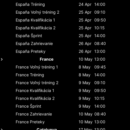
España
Tréning
24 Apr
14:00
España
Voľný tréning 2
25 Apr
09:10
España
Kvalifikácia 1
25 Apr
09:50
España
Kvalifikácia 2
25 Apr
10:15
España
Šprint
25 Apr
14:00
España
Zahrievanie
26 Apr
08:40
España
Preteky
26 Apr
13:00
France
10 May
13:00
France
Voľný tréning 1
8 May
09:45
France
Tréning
8 May
14:00
France
Voľný tréning 2
9 May
09:10
France
Kvalifikácia 1
9 May
09:50
France
Kvalifikácia 2
9 May
10:15
France
Šprint
9 May
14:00
France
Zahrievanie
10 May
08:40
France
Preteky
10 May
13:00
Catalunya
17 May
13:00