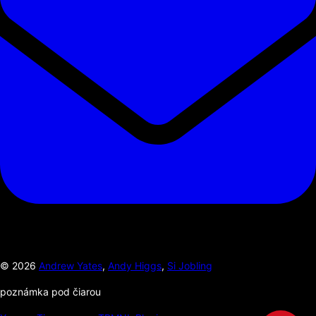
©
2026
Andrew Yates
,
Andy Higgs
,
Si Jobling
poznámka pod čiarou