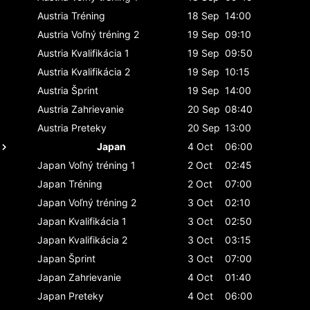
Austria
Tréning
18 Sep
14:00
Austria
Voľný tréning 2
19 Sep
09:10
Austria
Kvalifikácia 1
19 Sep
09:50
Austria
Kvalifikácia 2
19 Sep
10:15
Austria
Šprint
19 Sep
14:00
Austria
Zahrievanie
20 Sep
08:40
Austria
Preteky
20 Sep
13:00
Japan
4 Oct
06:00
Japan
Voľný tréning 1
2 Oct
02:45
Japan
Tréning
2 Oct
07:00
Japan
Voľný tréning 2
3 Oct
02:10
Japan
Kvalifikácia 1
3 Oct
02:50
Japan
Kvalifikácia 2
3 Oct
03:15
Japan
Šprint
3 Oct
07:00
Japan
Zahrievanie
4 Oct
01:40
Japan
Preteky
4 Oct
06:00