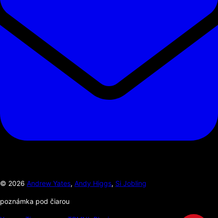
©
2026
Andrew Yates
,
Andy Higgs
,
Si Jobling
poznámka pod čiarou