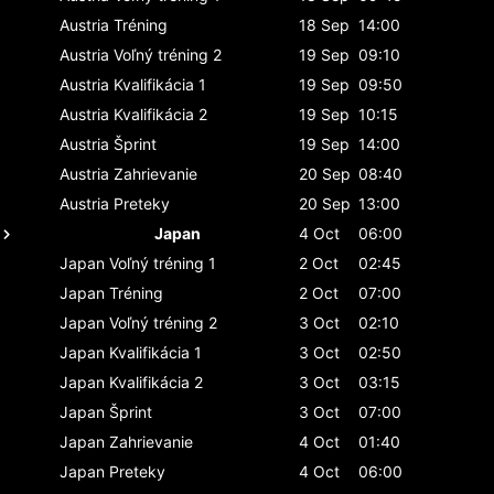
Austria
Tréning
18 Sep
14:00
Austria
Voľný tréning 2
19 Sep
09:10
Austria
Kvalifikácia 1
19 Sep
09:50
Austria
Kvalifikácia 2
19 Sep
10:15
Austria
Šprint
19 Sep
14:00
Austria
Zahrievanie
20 Sep
08:40
Austria
Preteky
20 Sep
13:00
Japan
4 Oct
06:00
Japan
Voľný tréning 1
2 Oct
02:45
Japan
Tréning
2 Oct
07:00
Japan
Voľný tréning 2
3 Oct
02:10
Japan
Kvalifikácia 1
3 Oct
02:50
Japan
Kvalifikácia 2
3 Oct
03:15
Japan
Šprint
3 Oct
07:00
Japan
Zahrievanie
4 Oct
01:40
Japan
Preteky
4 Oct
06:00