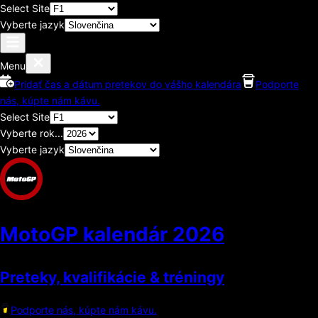
Select Site
Vyberte jazyk
Menu
Pridať čas a dátum pretekov do vášho kalendára
Podporte
nás, kúpte nám kávu.
Select Site
Vyberte rok...
Vyberte jazyk
MotoGP kalendár
2026
Preteky, kvalifikácie & tréningy
Podporte nás, kúpte nám kávu.