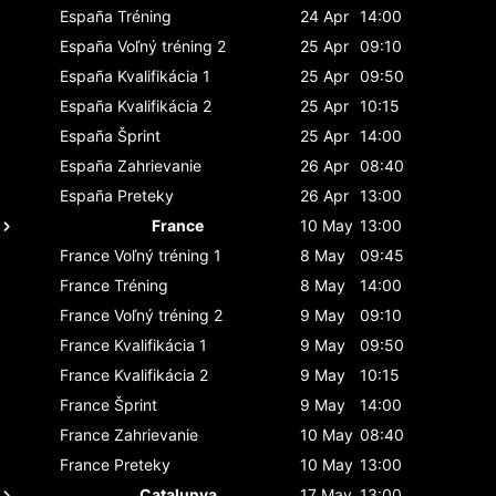
España
Tréning
24 Apr
14:00
España
Voľný tréning 2
25 Apr
09:10
España
Kvalifikácia 1
25 Apr
09:50
España
Kvalifikácia 2
25 Apr
10:15
España
Šprint
25 Apr
14:00
España
Zahrievanie
26 Apr
08:40
España
Preteky
26 Apr
13:00
France
10 May
13:00
France
Voľný tréning 1
8 May
09:45
France
Tréning
8 May
14:00
France
Voľný tréning 2
9 May
09:10
France
Kvalifikácia 1
9 May
09:50
France
Kvalifikácia 2
9 May
10:15
France
Šprint
9 May
14:00
France
Zahrievanie
10 May
08:40
France
Preteky
10 May
13:00
Catalunya
17 May
13:00