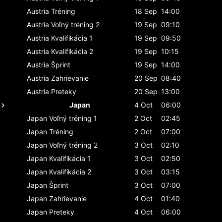
Austria
Tréning
18 Sep
14:00
Austria
Voľný tréning 2
19 Sep
09:10
Austria
Kvalifikácia 1
19 Sep
09:50
Austria
Kvalifikácia 2
19 Sep
10:15
Austria
Šprint
19 Sep
14:00
Austria
Zahrievanie
20 Sep
08:40
Austria
Preteky
20 Sep
13:00
Japan
4 Oct
06:00
Japan
Voľný tréning 1
2 Oct
02:45
Japan
Tréning
2 Oct
07:00
Japan
Voľný tréning 2
3 Oct
02:10
Japan
Kvalifikácia 1
3 Oct
02:50
Japan
Kvalifikácia 2
3 Oct
03:15
Japan
Šprint
3 Oct
07:00
Japan
Zahrievanie
4 Oct
01:40
Japan
Preteky
4 Oct
06:00