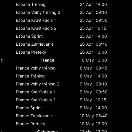
España
Tréning
24 Apr
14:00
España
Voľný tréning 2
25 Apr
09:10
España
Kvalifikácia 1
25 Apr
09:50
España
Kvalifikácia 2
25 Apr
10:15
España
Šprint
25 Apr
14:00
España
Zahrievanie
26 Apr
08:40
España
Preteky
26 Apr
13:00
France
10 May
13:00
France
Voľný tréning 1
8 May
09:45
France
Tréning
8 May
14:00
France
Voľný tréning 2
9 May
09:10
France
Kvalifikácia 1
9 May
09:50
France
Kvalifikácia 2
9 May
10:15
France
Šprint
9 May
14:00
France
Zahrievanie
10 May
08:40
France
Preteky
10 May
13:00
Catalunya
17 May
13:00