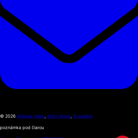
©
2026
Andrew Yates
,
Andy Higgs
,
Si Jobling
poznámka pod čiarou