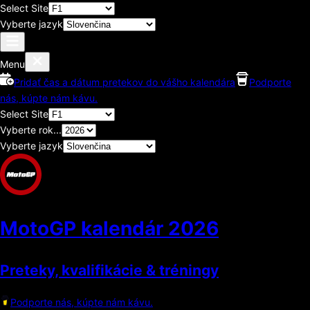
Select Site
Vyberte jazyk
Menu
Pridať čas a dátum pretekov do vášho kalendára
Podporte
nás, kúpte nám kávu.
Select Site
Vyberte rok...
Vyberte jazyk
MotoGP kalendár
2026
Preteky, kvalifikácie & tréningy
Podporte nás, kúpte nám kávu.