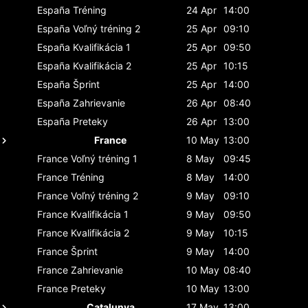
España
Tréning
24 Apr
14:00
España
Voľný tréning 2
25 Apr
09:10
España
Kvalifikácia 1
25 Apr
09:50
España
Kvalifikácia 2
25 Apr
10:15
España
Šprint
25 Apr
14:00
España
Zahrievanie
26 Apr
08:40
España
Preteky
26 Apr
13:00
France
10 May
13:00
France
Voľný tréning 1
8 May
09:45
France
Tréning
8 May
14:00
France
Voľný tréning 2
9 May
09:10
France
Kvalifikácia 1
9 May
09:50
France
Kvalifikácia 2
9 May
10:15
France
Šprint
9 May
14:00
France
Zahrievanie
10 May
08:40
France
Preteky
10 May
13:00
Catalunya
17 May
13:00