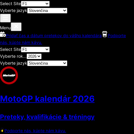
Select Site
Vyberte jazyk
Menu
Pridať čas a dátum pretekov do vášho kalendára
Podporte
nás, kúpte nám kávu.
Select Site
Vyberte rok...
Vyberte jazyk
MotoGP kalendár
2026
Preteky, kvalifikácie & tréningy
Podporte nás, kúpte nám kávu.