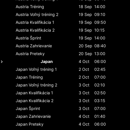
Austria
Tréning
18 Sep
14:00
Austria
Voľný tréning 2
19 Sep
09:10
Austria
Kvalifikácia 1
19 Sep
09:50
Austria
Kvalifikácia 2
19 Sep
10:15
Austria
Šprint
19 Sep
14:00
Austria
Zahrievanie
20 Sep
08:40
Austria
Preteky
20 Sep
13:00
Japan
4 Oct
06:00
Japan
Voľný tréning 1
2 Oct
02:45
Japan
Tréning
2 Oct
07:00
Japan
Voľný tréning 2
3 Oct
02:10
Japan
Kvalifikácia 1
3 Oct
02:50
Japan
Kvalifikácia 2
3 Oct
03:15
Japan
Šprint
3 Oct
07:00
Japan
Zahrievanie
4 Oct
01:40
Japan
Preteky
4 Oct
06:00