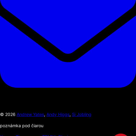
©
2026
Andrew Yates
,
Andy Higgs
,
Si Jobling
poznámka pod čiarou