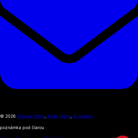
©
2026
Andrew Yates
,
Andy Higgs
,
Si Jobling
poznámka pod čiarou