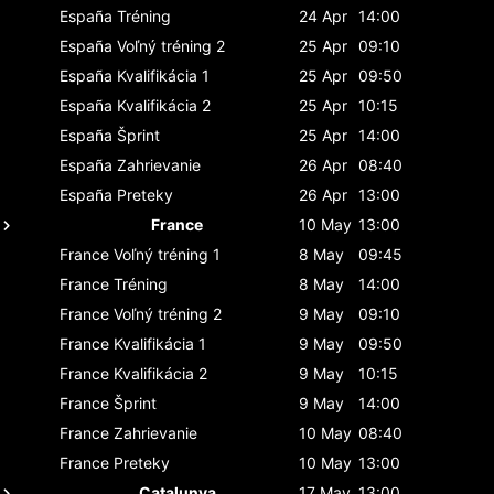
España
Tréning
24 Apr
14:00
España
Voľný tréning 2
25 Apr
09:10
España
Kvalifikácia 1
25 Apr
09:50
España
Kvalifikácia 2
25 Apr
10:15
España
Šprint
25 Apr
14:00
España
Zahrievanie
26 Apr
08:40
España
Preteky
26 Apr
13:00
France
10 May
13:00
France
Voľný tréning 1
8 May
09:45
France
Tréning
8 May
14:00
France
Voľný tréning 2
9 May
09:10
France
Kvalifikácia 1
9 May
09:50
France
Kvalifikácia 2
9 May
10:15
France
Šprint
9 May
14:00
France
Zahrievanie
10 May
08:40
France
Preteky
10 May
13:00
Catalunya
17 May
13:00