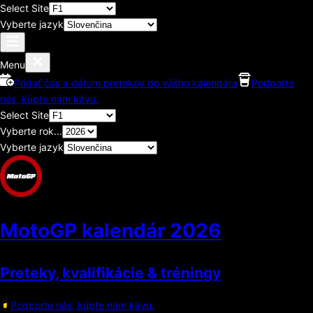
Select Site
Vyberte jazyk
Menu
Pridať čas a dátum pretekov do vášho kalendára
Podporte
nás, kúpte nám kávu.
Select Site
Vyberte rok...
Vyberte jazyk
MotoGP kalendár
2026
Preteky, kvalifikácie & tréningy
Podporte nás, kúpte nám kávu.