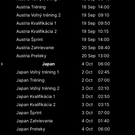
Austria
Tréning
18 Sep
14:00
Austria
Voľný tréning 2
19 Sep
09:10
Austria
Kvalifikácia 1
19 Sep
09:50
Austria
Kvalifikácia 2
19 Sep
10:15
Austria
Šprint
19 Sep
14:00
Austria
Zahrievanie
20 Sep
08:40
Austria
Preteky
20 Sep
13:00
Japan
4 Oct
06:00
Japan
Voľný tréning 1
2 Oct
02:45
Japan
Tréning
2 Oct
07:00
Japan
Voľný tréning 2
3 Oct
02:10
Japan
Kvalifikácia 1
3 Oct
02:50
Japan
Kvalifikácia 2
3 Oct
03:15
Japan
Šprint
3 Oct
07:00
Japan
Zahrievanie
4 Oct
01:40
Japan
Preteky
4 Oct
06:00