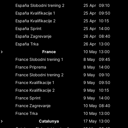
España
Slobodni trening 2
25 Apr
09:10
España
Kvalifikacije 1
25 Apr
09:50
España
Kvalifikacije 2
25 Apr
10:15
España
Sprint
25 Apr
14:00
España
Zagrevanje
26 Apr
08:40
España
Trka
26 Apr
13:00
France
10 May
13:00
France
Slobodni trening 1
8 May
09:45
France
Priprema
8 May
14:00
France
Slobodni trening 2
9 May
09:10
France
Kvalifikacije 1
9 May
09:50
France
Kvalifikacije 2
9 May
10:15
France
Sprint
9 May
14:00
France
Zagrevanje
10 May
08:40
France
Trka
10 May
13:00
Catalunya
17 May
13:00