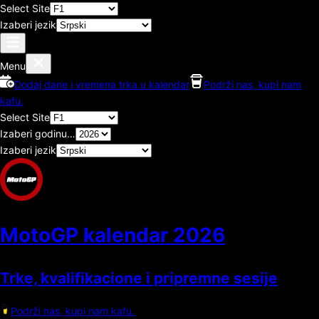
Select Site
Izaberi jezik
Menu
Dodaj dane i vremena trka u kalendar
Podrži nas, kupi nam
kafu.
Select Site
Izaberi godinu…
Izaberi jezik
MotoGP kalendar
2026
Trke, kvalifikacione i pripremne sesije
Podrži nas, kupi nam kafu.