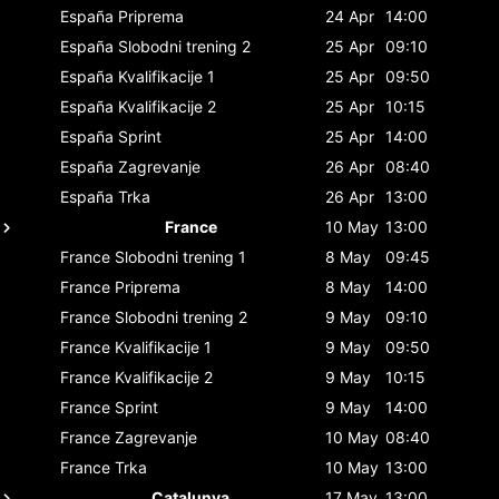
España
Priprema
24 Apr
14:00
España
Slobodni trening 2
25 Apr
09:10
España
Kvalifikacije 1
25 Apr
09:50
España
Kvalifikacije 2
25 Apr
10:15
España
Sprint
25 Apr
14:00
España
Zagrevanje
26 Apr
08:40
España
Trka
26 Apr
13:00
France
10 May
13:00
France
Slobodni trening 1
8 May
09:45
France
Priprema
8 May
14:00
France
Slobodni trening 2
9 May
09:10
France
Kvalifikacije 1
9 May
09:50
France
Kvalifikacije 2
9 May
10:15
France
Sprint
9 May
14:00
France
Zagrevanje
10 May
08:40
France
Trka
10 May
13:00
Catalunya
17 May
13:00