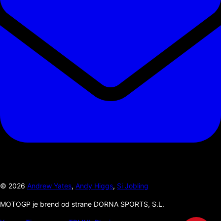
©
2026
Andrew Yates
,
Andy Higgs
,
Si Jobling
MOTOGP je brend od strane DORNA SPORTS, S.L.