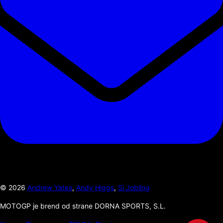
©
2026
Andrew Yates
,
Andy Higgs
,
Si Jobling
MOTOGP je brend od strane DORNA SPORTS, S.L.