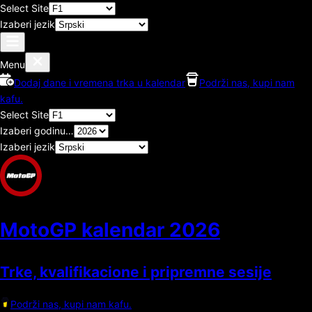
Select Site
Izaberi jezik
Menu
Dodaj dane i vremena trka u kalendar
Podrži nas, kupi nam
kafu.
Select Site
Izaberi godinu…
Izaberi jezik
MotoGP kalendar
2026
Trke, kvalifikacione i pripremne sesije
Podrži nas, kupi nam kafu.