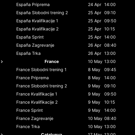
España
Priprema
24 Apr
14:00
España
Slobodni trening 2
25 Apr
09:10
España
Kvalifikacije 1
25 Apr
09:50
España
Kvalifikacije 2
25 Apr
10:15
España
Sprint
25 Apr
14:00
España
Zagrevanje
26 Apr
08:40
España
Trka
26 Apr
13:00
France
10 May
13:00
France
Slobodni trening 1
8 May
09:45
France
Priprema
8 May
14:00
France
Slobodni trening 2
9 May
09:10
France
Kvalifikacije 1
9 May
09:50
France
Kvalifikacije 2
9 May
10:15
France
Sprint
9 May
14:00
France
Zagrevanje
10 May
08:40
France
Trka
10 May
13:00
Catalunya
17 May
13:00