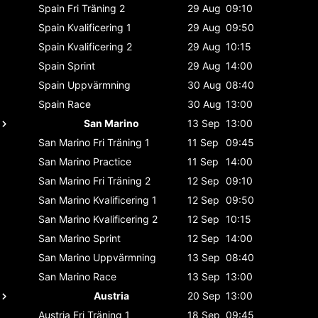
Spain
Fri Träning 2
29 Aug
09:10
Spain
Kvalificering 1
29 Aug
09:50
Spain
Kvalificering 2
29 Aug
10:15
Spain
Sprint
29 Aug
14:00
Spain
Uppvärmning
30 Aug
08:40
Spain
Race
30 Aug
13:00
San Marino
13 Sep
13:00
San Marino
Fri Träning 1
11 Sep
09:45
San Marino
Practice
11 Sep
14:00
San Marino
Fri Träning 2
12 Sep
09:10
San Marino
Kvalificering 1
12 Sep
09:50
San Marino
Kvalificering 2
12 Sep
10:15
San Marino
Sprint
12 Sep
14:00
San Marino
Uppvärmning
13 Sep
08:40
San Marino
Race
13 Sep
13:00
Austria
20 Sep
13:00
Austria
Fri Träning 1
18 Sep
09:45