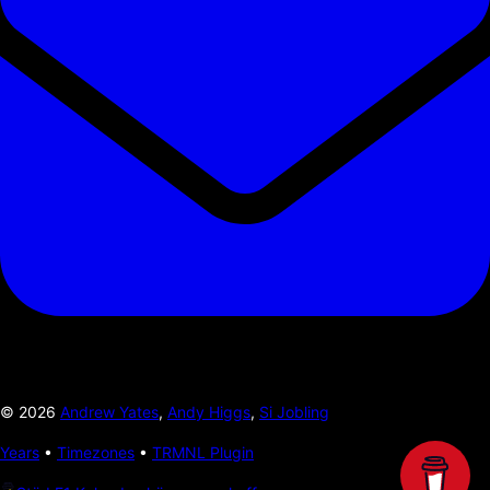
©
2026
Andrew Yates
,
Andy Higgs
,
Si Jobling
Years
•
Timezones
•
TRMNL Plugin