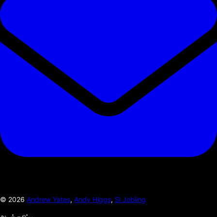
©
2026
Andrew Yates
,
Andy Higgs
,
Si Jobling