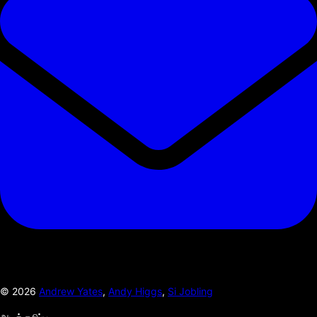
©
2026
Andrew Yates
,
Andy Higgs
,
Si Jobling