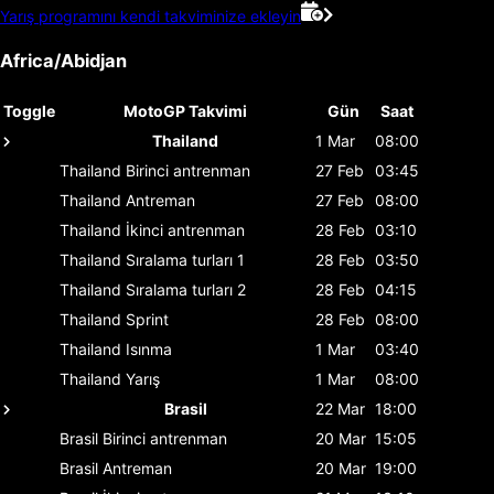
Yarış programını kendi takviminize ekleyin
Africa/Abidjan
Toggle
MotoGP Takvimi
Gün
Saat
Thailand
1 Mar
08:00
Thailand
Birinci antrenman
27 Feb
03:45
Thailand
Antreman
27 Feb
08:00
Thailand
İkinci antrenman
28 Feb
03:10
Thailand
Sıralama turları 1
28 Feb
03:50
Thailand
Sıralama turları 2
28 Feb
04:15
Thailand
Sprint
28 Feb
08:00
Thailand
Isınma
1 Mar
03:40
Thailand
Yarış
1 Mar
08:00
Brasil
22 Mar
18:00
Brasil
Birinci antrenman
20 Mar
15:05
Brasil
Antreman
20 Mar
19:00