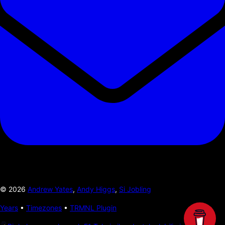
©
2026
Andrew Yates
,
Andy Higgs
,
Si Jobling
Years
•
Timezones
•
TRMNL Plugin