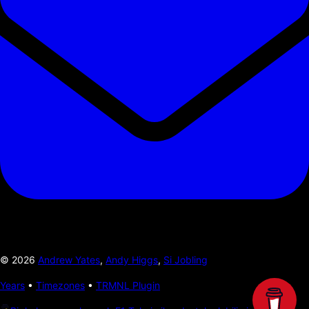
©
2026
Andrew Yates
,
Andy Higgs
,
Si Jobling
Years
•
Timezones
•
TRMNL Plugin