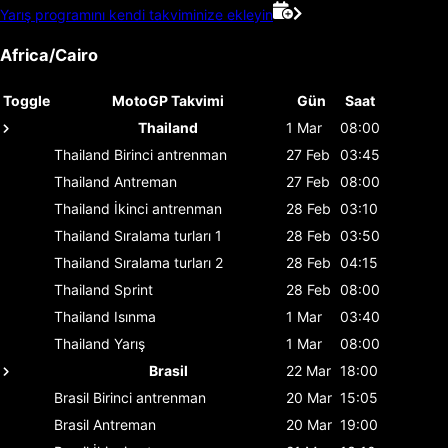
Yarış programını kendi takviminize ekleyin
Africa/Cairo
Toggle
MotoGP Takvimi
Gün
Saat
Thailand
1 Mar
08:00
Thailand
Birinci antrenman
27 Feb
03:45
Thailand
Antreman
27 Feb
08:00
Thailand
İkinci antrenman
28 Feb
03:10
Thailand
Sıralama turları 1
28 Feb
03:50
Thailand
Sıralama turları 2
28 Feb
04:15
Thailand
Sprint
28 Feb
08:00
Thailand
Isınma
1 Mar
03:40
Thailand
Yarış
1 Mar
08:00
Brasil
22 Mar
18:00
Brasil
Birinci antrenman
20 Mar
15:05
Brasil
Antreman
20 Mar
19:00