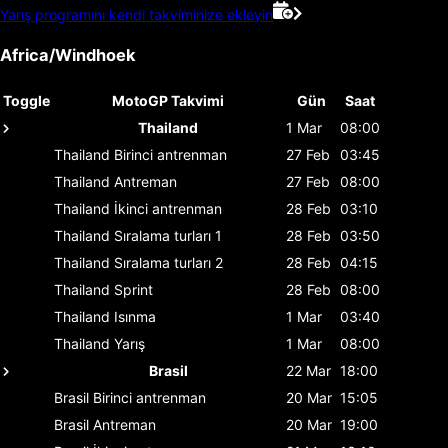
Yarış programını kendi takviminize ekleyin
Africa/Windhoek
Toggle
MotoGP Takvimi
Gün
Saat
Thailand
1 Mar
08:00
Thailand
Birinci antrenman
27 Feb
03:45
Thailand
Antreman
27 Feb
08:00
Thailand
İkinci antrenman
28 Feb
03:10
Thailand
Sıralama turları 1
28 Feb
03:50
Thailand
Sıralama turları 2
28 Feb
04:15
Thailand
Sprint
28 Feb
08:00
Thailand
Isınma
1 Mar
03:40
Thailand
Yarış
1 Mar
08:00
Brasil
22 Mar
18:00
Brasil
Birinci antrenman
20 Mar
15:05
Brasil
Antreman
20 Mar
19:00