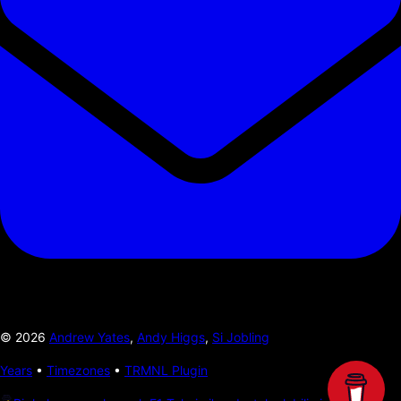
©
2026
Andrew Yates
,
Andy Higgs
,
Si Jobling
Years
•
Timezones
•
TRMNL Plugin