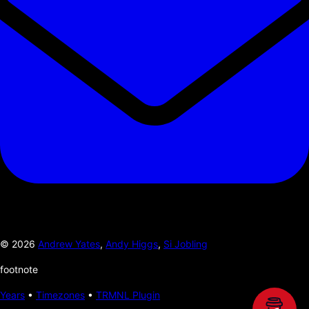
©
2026
Andrew Yates
,
Andy Higgs
,
Si Jobling
footnote
Years
•
Timezones
•
TRMNL Plugin