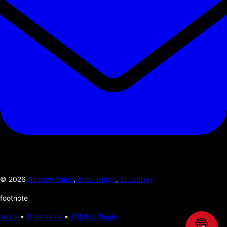
©
2026
Andrew Yates
,
Andy Higgs
,
Si Jobling
footnote
Years
•
Timezones
•
TRMNL Plugin