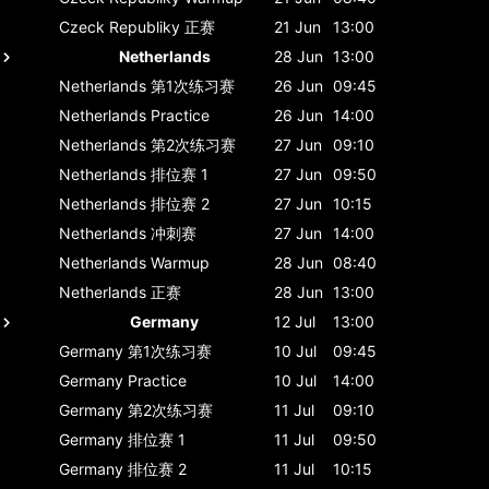
Czeck Republiky
正赛
21 Jun
13:00
Netherlands
28 Jun
13:00
Netherlands
第1次练习赛
26 Jun
09:45
Netherlands
Practice
26 Jun
14:00
Netherlands
第2次练习赛
27 Jun
09:10
Netherlands
排位赛 1
27 Jun
09:50
Netherlands
排位赛 2
27 Jun
10:15
Netherlands
冲刺赛
27 Jun
14:00
Netherlands
Warmup
28 Jun
08:40
Netherlands
正赛
28 Jun
13:00
Germany
12 Jul
13:00
Germany
第1次练习赛
10 Jul
09:45
Germany
Practice
10 Jul
14:00
Germany
第2次练习赛
11 Jul
09:10
Germany
排位赛 1
11 Jul
09:50
Germany
排位赛 2
11 Jul
10:15