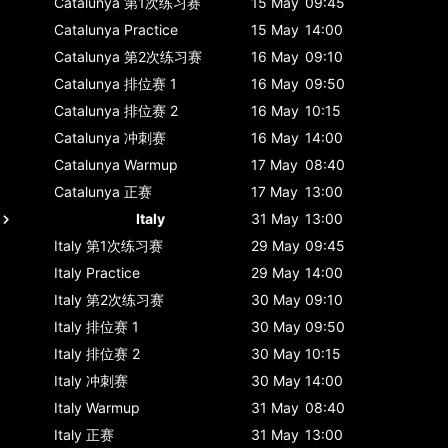
Catalunya
第1次练习赛
15 May
09:45
Catalunya
Practice
15 May
14:00
Catalunya
第2次练习赛
16 May
09:10
Catalunya
排位赛 1
16 May
09:50
Catalunya
排位赛 2
16 May
10:15
Catalunya
冲刺赛
16 May
14:00
Catalunya
Warmup
17 May
08:40
Catalunya
正赛
17 May
13:00
Italy
31 May
13:00
Italy
第1次练习赛
29 May
09:45
Italy
Practice
29 May
14:00
Italy
第2次练习赛
30 May
09:10
Italy
排位赛 1
30 May
09:50
Italy
排位赛 2
30 May
10:15
Italy
冲刺赛
30 May
14:00
Italy
Warmup
31 May
08:40
Italy
正赛
31 May
13:00