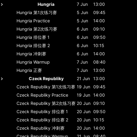
Hungria
7 Jun
13:00
Hungria
第1次练习赛
5 Jun
09:45
Hungria
Practice
5 Jun
14:00
Hungria
第2次练习赛
6 Jun
09:10
Hungria
排位赛 1
6 Jun
09:50
Hungria
排位赛 2
6 Jun
10:15
Hungria
冲刺赛
6 Jun
14:00
Hungria
Warmup
7 Jun
08:40
Hungria
正赛
7 Jun
13:00
Czeck Republiky
21 Jun
13:00
Czeck Republiky
第1次练习赛
19 Jun
09:45
Czeck Republiky
Practice
19 Jun
14:00
Czeck Republiky
第2次练习赛
20 Jun
09:10
Czeck Republiky
排位赛 1
20 Jun
09:50
Czeck Republiky
排位赛 2
20 Jun
10:15
Czeck Republiky
冲刺赛
20 Jun
14:00
Czeck Republiky
Warmup
21 Jun
08:40