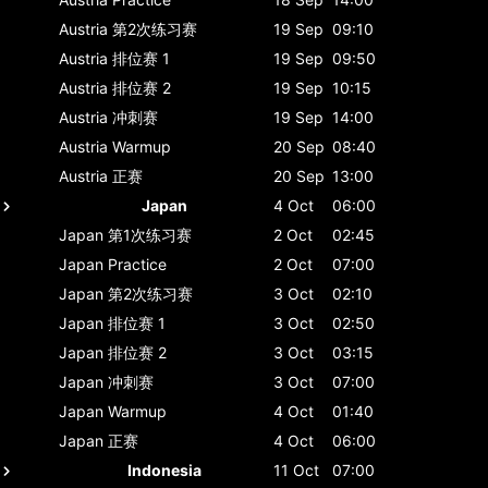
Austria
第2次练习赛
19 Sep
09:10
Austria
排位赛 1
19 Sep
09:50
Austria
排位赛 2
19 Sep
10:15
Austria
冲刺赛
19 Sep
14:00
Austria
Warmup
20 Sep
08:40
Austria
正赛
20 Sep
13:00
Japan
4 Oct
06:00
Japan
第1次练习赛
2 Oct
02:45
Japan
Practice
2 Oct
07:00
Japan
第2次练习赛
3 Oct
02:10
Japan
排位赛 1
3 Oct
02:50
Japan
排位赛 2
3 Oct
03:15
Japan
冲刺赛
3 Oct
07:00
Japan
Warmup
4 Oct
01:40
Japan
正赛
4 Oct
06:00
Indonesia
11 Oct
07:00