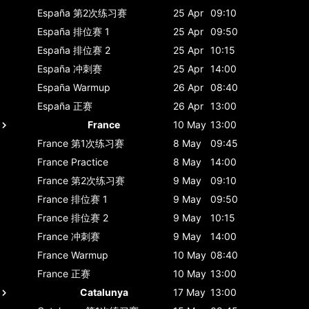
España
第2次练习赛
25 Apr
09:10
España
排位赛 1
25 Apr
09:50
España
排位赛 2
25 Apr
10:15
España
冲刺赛
25 Apr
14:00
España
Warmup
26 Apr
08:40
España
正赛
26 Apr
13:00
France
10 May
13:00
France
第1次练习赛
8 May
09:45
France
Practice
8 May
14:00
France
第2次练习赛
9 May
09:10
France
排位赛 1
9 May
09:50
France
排位赛 2
9 May
10:15
France
冲刺赛
9 May
14:00
France
Warmup
10 May
08:40
France
正赛
10 May
13:00
Catalunya
17 May
13:00