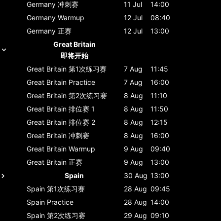
Germany
冲刺赛
11 Jul
14:00
Germany
Warmup
12 Jul
08:40
Germany
正赛
12 Jul
13:00
Great Britain
即将开始
Great Britain
第1次练习赛
7 Aug
11:45
Great Britain
Practice
7 Aug
16:00
Great Britain
第2次练习赛
8 Aug
11:10
Great Britain
排位赛 1
8 Aug
11:50
Great Britain
排位赛 2
8 Aug
12:15
Great Britain
冲刺赛
8 Aug
16:00
Great Britain
Warmup
9 Aug
09:40
Great Britain
正赛
9 Aug
13:00
Spain
30 Aug
13:00
Spain
第1次练习赛
28 Aug
09:45
Spain
Practice
28 Aug
14:00
Spain
第2次练习赛
29 Aug
09:10