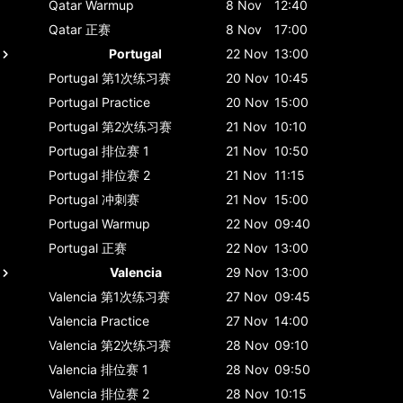
Qatar
Warmup
8 Nov
12:40
Qatar
正赛
8 Nov
17:00
Portugal
22 Nov
13:00
Portugal
第1次练习赛
20 Nov
10:45
Portugal
Practice
20 Nov
15:00
Portugal
第2次练习赛
21 Nov
10:10
Portugal
排位赛 1
21 Nov
10:50
Portugal
排位赛 2
21 Nov
11:15
Portugal
冲刺赛
21 Nov
15:00
Portugal
Warmup
22 Nov
09:40
Portugal
正赛
22 Nov
13:00
Valencia
29 Nov
13:00
Valencia
第1次练习赛
27 Nov
09:45
Valencia
Practice
27 Nov
14:00
Valencia
第2次练习赛
28 Nov
09:10
Valencia
排位赛 1
28 Nov
09:50
Valencia
排位赛 2
28 Nov
10:15