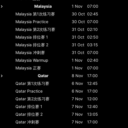
Malaysia
1 Nov
07:00
Malaysia
第1次练习赛
30 Oct
02:45
Malaysia
Practice
30 Oct
07:00
Malaysia
第2次练习赛
31 Oct
02:10
Malaysia
排位赛 1
31 Oct
02:50
Malaysia
排位赛 2
31 Oct
03:15
Malaysia
冲刺赛
31 Oct
07:00
Malaysia
Warmup
1 Nov
02:40
Malaysia
正赛
1 Nov
07:00
Qatar
8 Nov
17:00
Qatar
第1次练习赛
6 Nov
12:45
Qatar
Practice
6 Nov
17:00
Qatar
第2次练习赛
7 Nov
12:00
Qatar
排位赛 1
7 Nov
12:40
Qatar
排位赛 2
7 Nov
13:05
Qatar
冲刺赛
7 Nov
17:00