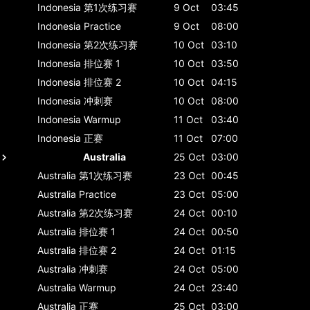
Indonesia
第1次练习赛
9 Oct
03:45
Indonesia
Practice
9 Oct
08:00
Indonesia
第2次练习赛
10 Oct
03:10
Indonesia
排位赛 1
10 Oct
03:50
Indonesia
排位赛 2
10 Oct
04:15
Indonesia
冲刺赛
10 Oct
08:00
Indonesia
Warmup
11 Oct
03:40
Indonesia
正赛
11 Oct
07:00
Australia
25 Oct
03:00
Australia
第1次练习赛
23 Oct
00:45
Australia
Practice
23 Oct
05:00
Australia
第2次练习赛
24 Oct
00:10
Australia
排位赛 1
24 Oct
00:50
Australia
排位赛 2
24 Oct
01:15
Australia
冲刺赛
24 Oct
05:00
Australia
Warmup
24 Oct
23:40
Australia
正赛
25 Oct
03:00