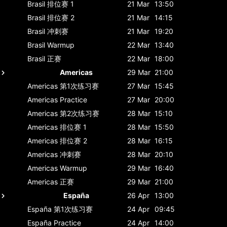
Brasil
排位赛 1
21 Mar
13:50
Brasil
排位赛 2
21 Mar
14:15
Brasil
冲刺赛
21 Mar
19:20
Brasil
Warmup
22 Mar
13:40
Brasil
正赛
22 Mar
18:00
Americas
29 Mar
21:00
Americas
第1次练习赛
27 Mar
15:45
Americas
Practice
27 Mar
20:00
Americas
第2次练习赛
28 Mar
15:10
Americas
排位赛 1
28 Mar
15:50
Americas
排位赛 2
28 Mar
16:15
Americas
冲刺赛
28 Mar
20:10
Americas
Warmup
29 Mar
16:40
Americas
正赛
29 Mar
21:00
España
26 Apr
13:00
España
第1次练习赛
24 Apr
09:45
España
Practice
24 Apr
14:00