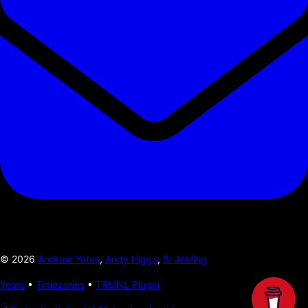
©
2026
Andrew Yates
,
Andy Higgs
,
Si Jobling
Years
•
Timezones
•
TRMNL Plugin