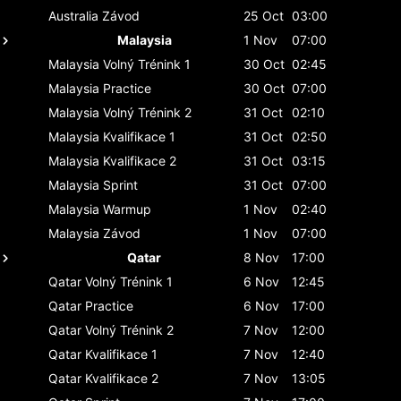
Australia
Závod
25 Oct
03:00
Malaysia
1 Nov
07:00
Malaysia
Volný Trénink 1
30 Oct
02:45
Malaysia
Practice
30 Oct
07:00
Malaysia
Volný Trénink 2
31 Oct
02:10
Malaysia
Kvalifikace 1
31 Oct
02:50
Malaysia
Kvalifikace 2
31 Oct
03:15
Malaysia
Sprint
31 Oct
07:00
Malaysia
Warmup
1 Nov
02:40
Malaysia
Závod
1 Nov
07:00
Qatar
8 Nov
17:00
Qatar
Volný Trénink 1
6 Nov
12:45
Qatar
Practice
6 Nov
17:00
Qatar
Volný Trénink 2
7 Nov
12:00
Qatar
Kvalifikace 1
7 Nov
12:40
Qatar
Kvalifikace 2
7 Nov
13:05