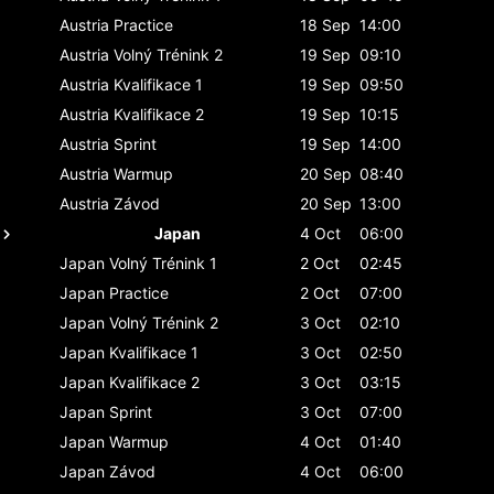
Austria
Practice
18 Sep
14:00
Austria
Volný Trénink 2
19 Sep
09:10
Austria
Kvalifikace 1
19 Sep
09:50
Austria
Kvalifikace 2
19 Sep
10:15
Austria
Sprint
19 Sep
14:00
Austria
Warmup
20 Sep
08:40
Austria
Závod
20 Sep
13:00
Japan
4 Oct
06:00
Japan
Volný Trénink 1
2 Oct
02:45
Japan
Practice
2 Oct
07:00
Japan
Volný Trénink 2
3 Oct
02:10
Japan
Kvalifikace 1
3 Oct
02:50
Japan
Kvalifikace 2
3 Oct
03:15
Japan
Sprint
3 Oct
07:00
Japan
Warmup
4 Oct
01:40
Japan
Závod
4 Oct
06:00