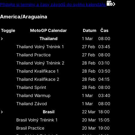
Přidejte si termíny a časy závodů do svého kalendáře.
America/Araguaina
Toggle
MotoGP Calendar
Datum
Čas
Thailand
1 Mar
08:00
Thailand
Volný Trénink 1
27 Feb
03:45
Thailand
Practice
27 Feb
08:00
Thailand
Volný Trénink 2
28 Feb
03:10
Thailand
Kvalifikace 1
28 Feb
03:50
Thailand
Kvalifikace 2
28 Feb
04:15
Thailand
Sprint
28 Feb
08:00
Thailand
Warmup
1 Mar
03:40
Thailand
Závod
1 Mar
08:00
Brasil
22 Mar
18:00
Brasil
Volný Trénink 1
20 Mar
15:05
Brasil
Practice
20 Mar
19:00