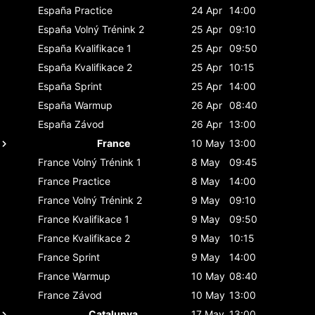
España
Practice
24 Apr
14:00
España
Volný Trénink 2
25 Apr
09:10
España
Kvalifikace 1
25 Apr
09:50
España
Kvalifikace 2
25 Apr
10:15
España
Sprint
25 Apr
14:00
España
Warmup
26 Apr
08:40
España
Závod
26 Apr
13:00
France
10 May
13:00
France
Volný Trénink 1
8 May
09:45
France
Practice
8 May
14:00
France
Volný Trénink 2
9 May
09:10
France
Kvalifikace 1
9 May
09:50
France
Kvalifikace 2
9 May
10:15
France
Sprint
9 May
14:00
France
Warmup
10 May
08:40
France
Závod
10 May
13:00
Catalunya
17 May
13:00