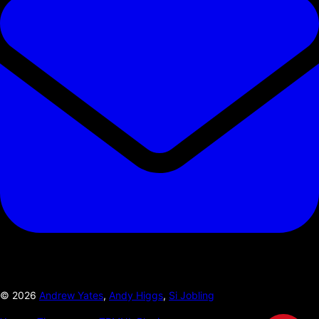
©
2026
Andrew Yates
,
Andy Higgs
,
Si Jobling