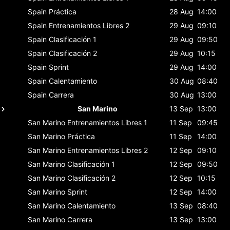
Spain
Práctica
28 Aug
14:00
Spain
Entrenamientos Libres 2
29 Aug
09:10
Spain
Clasificación 1
29 Aug
09:50
Spain
Clasificación 2
29 Aug
10:15
Spain
Sprint
29 Aug
14:00
Spain
Calentamiento
30 Aug
08:40
Spain
Carrera
30 Aug
13:00
San Marino
13 Sep
13:00
San Marino
Entrenamientos Libres 1
11 Sep
09:45
San Marino
Práctica
11 Sep
14:00
San Marino
Entrenamientos Libres 2
12 Sep
09:10
San Marino
Clasificación 1
12 Sep
09:50
San Marino
Clasificación 2
12 Sep
10:15
San Marino
Sprint
12 Sep
14:00
San Marino
Calentamiento
13 Sep
08:40
San Marino
Carrera
13 Sep
13:00