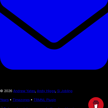
©
2026
Andrew Yates
,
Andy Higgs
,
Si Jobling
Years
•
Timezones
•
TRMNL Plugin