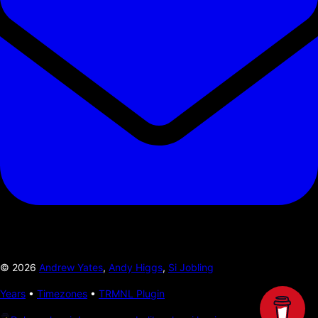
©
2026
Andrew Yates
,
Andy Higgs
,
Si Jobling
Years
•
Timezones
•
TRMNL Plugin